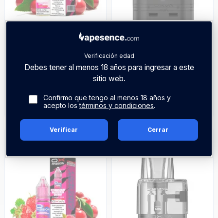
Verificación edad
OXVA
OXVA
Debes tener al menos 18 años para ingresar a este
sitio web.
Cherry Fizz - Oxva Ox
Pod Xlim Top Fill SS 2ml
Passion Salts 10ml
(3pcs) - Oxva
Confirmo que tengo al menos 18 años y
acepto los
términos y condiciones
.
5,35 €
9,95 €
Verificar
Cerrar