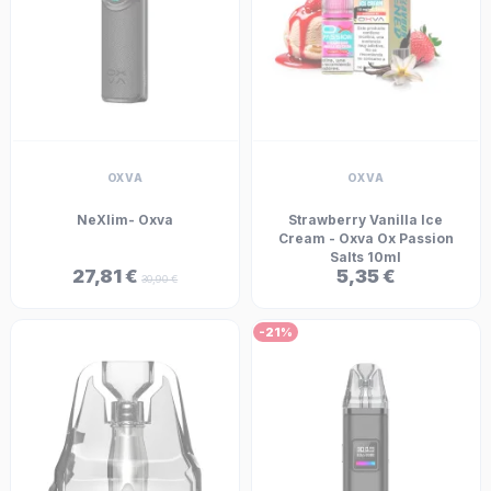
OXVA
OXVA
NeXlim- Oxva
Strawberry Vanilla Ice
Cream - Oxva Ox Passion
Salts 10ml
27,81 €
5,35 €
30,90 €
-21%