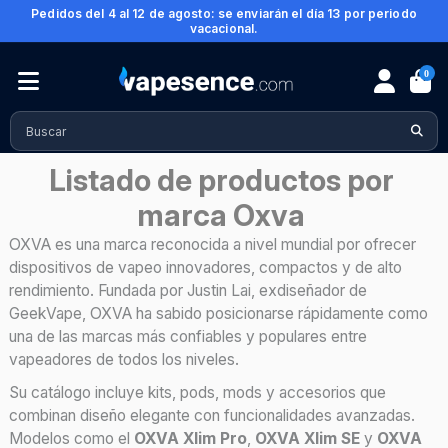
Pedidos del 4 al 12 de agosto: se enviarán el día 13 por periodo
vacacional.
0
Inicio
Marcas
Oxva
Listado de productos por
marca Oxva
OXVA es una marca reconocida a nivel mundial por ofrecer
dispositivos de vapeo innovadores, compactos y de alto
rendimiento. Fundada por Justin Lai, exdiseñador de
GeekVape, OXVA ha sabido posicionarse rápidamente como
una de las marcas más confiables y populares entre
vapeadores de todos los niveles.
Su catálogo incluye kits, pods, mods y accesorios que
combinan diseño elegante con funcionalidades avanzadas.
Modelos como el
OXVA Xlim Pro
,
OXVA Xlim SE
y
OXVA