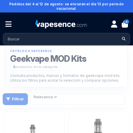
Pedidos del 4 al 12 de agosto: se enviarán el día 13 por periodo
vacacional.
0
Inicio
Vapers
Tipos de Vapers
MOD Kits
Geekvape MOD Kits
CATÁLOGO VAPESENCE
Geekvape MOD Kits
2
productos en la categoría
Consulta productos, marcas y formatos de geekvape mod kits.
Utiliza los filtros para acotar la selección y comparar opciones.
Relevancia
Filtrar