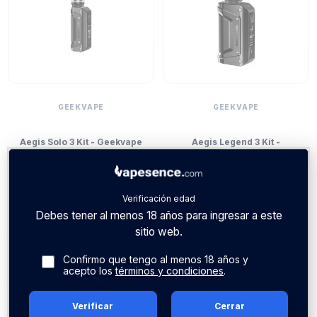
GEEKVAPE
GEEKVAPE
Aegis Solo 3 Kit - Geekvape
Aegis Legend 3 Kit -
Geekvape
Verificación edad
55,90 €
66,90 €
Debes tener al menos 18 años para ingresar a este
sitio web.
Confirmo que tengo al menos 18 años y
acepto los
términos y condiciones
.
Verificar
Cerrar