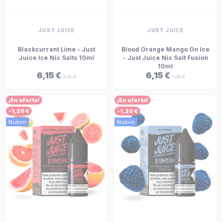
JUST JUICE
JUST JUICE
Blackcurrant Lime - Just
Blood Orange Mango On Ice
Juice Ice Nic Salts 10ml
- Just Juice Nic Salt Fusion
10ml
6,15 €
6,15 €
7,35 €
7,35 €
¡En oferta!
¡En oferta!
-1,20 €
-1,20 €
Nuevo
Nuevo