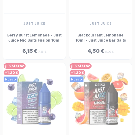
JUST JUICE
JUST JUICE
Berry Burst Lemonade - Just
Blackcurrant Lemonade
Juice Nic Salts Fusion 10ml
10ml - Just Juice Bar Salts
6,15 €
4,50 €
7,35 €
5,70 €
¡En oferta!
¡En oferta!
-1,20 €
-1,20 €
Nuevo
Nuevo