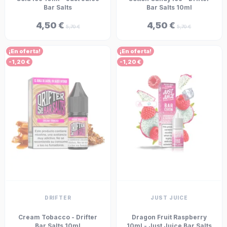
Bar Salts
Bar Salts 10ml
4,50 €
4,50 €
5,70 €
5,70 €
¡En oferta!
¡En oferta!
-1,20 €
-1,20 €
DRIFTER
JUST JUICE
Cream Tobacco - Drifter
Dragon Fruit Raspberry
Bar Salts 10ml
10ml - Just Juice Bar Salts