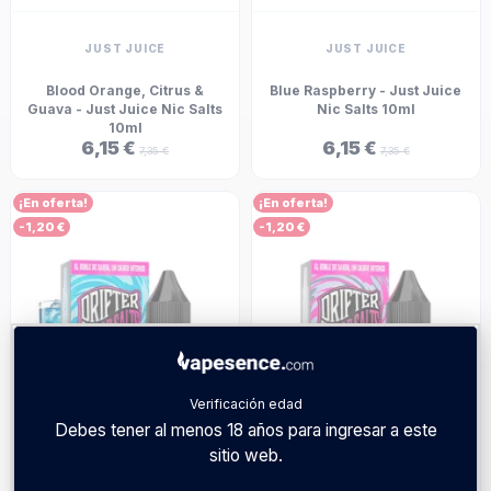
JUST JUICE
JUST JUICE
Blood Orange, Citrus &
Blue Raspberry - Just Juice
Guava - Just Juice Nic Salts
Nic Salts 10ml
10ml
6,15 €
6,15 €
7,35 €
7,35 €
¡En oferta!
¡En oferta!
-1,20 €
-1,20 €
Verificación edad
Debes tener al menos 18 años para ingresar a este
sitio web.