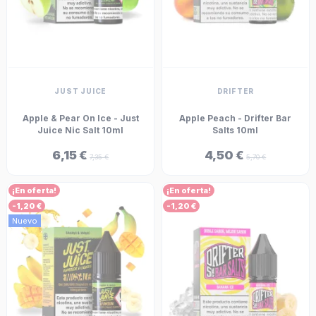
JUST JUICE
DRIFTER
Apple & Pear On Ice - Just
Apple Peach - Drifter Bar
Juice Nic Salt 10ml
Salts 10ml
6,15 €
4,50 €
7,35 €
5,70 €
¡En oferta!
¡En oferta!
-1,20 €
-1,20 €
Nuevo