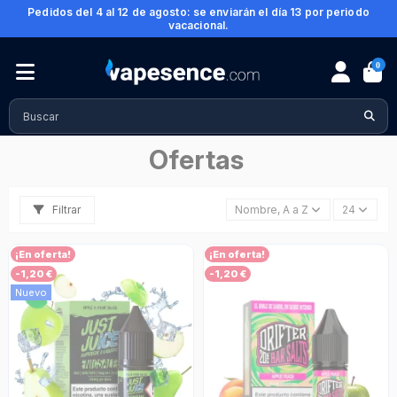
Pedidos del 4 al 12 de agosto: se enviarán el día 13 por periodo
vacacional.
0
Inicio
Ofertas
Ofertas
Filtrar
Nombre, A a Z
24
¡En oferta!
¡En oferta!
-1,20 €
-1,20 €
Nuevo