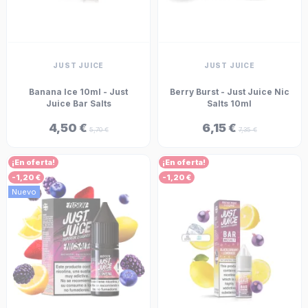
JUST JUICE
JUST JUICE
Banana Ice 10ml - Just
Berry Burst - Just Juice Nic
Juice Bar Salts
Salts 10ml
4,50 €
6,15 €
5,70 €
7,35 €
¡En oferta!
¡En oferta!
-1,20 €
-1,20 €
Nuevo