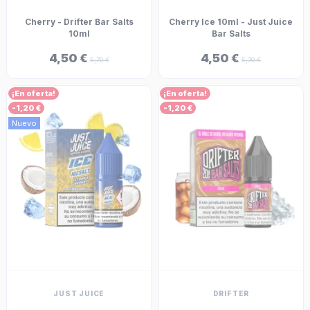
Cherry - Drifter Bar Salts
Cherry Ice 10ml - Just Juice
10ml
Bar Salts
4,50 €
4,50 €
5,70 €
5,70 €
¡En oferta!
¡En oferta!
-1,20 €
-1,20 €
Nuevo
JUST JUICE
DRIFTER