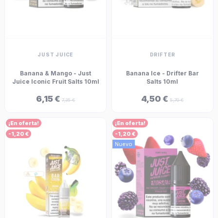
JUST JUICE
DRIFTER
Banana & Mango - Just
Banana Ice - Drifter Bar
Juice Iconic Fruit Salts 10ml
Salts 10ml
6,15 €
4,50 €
7,35 €
5,70 €
¡En oferta!
¡En oferta!
-1,20 €
-1,20 €
Nuevo