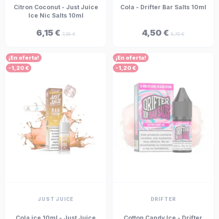
Citron Coconut - Just Juice
Cola - Drifter Bar Salts 10ml
Ice Nic Salts 10ml
6,15 €
4,50 €
7,35 €
5,70 €
¡En oferta!
¡En oferta!
-1,20 €
-1,20 €
JUST JUICE
DRIFTER
Cola ice 10ml - Just Juice
Cotton Candy Ice - Drifter