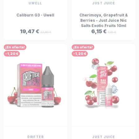
UWELL
JUST JUICE
Caliburn G3 - Uwell
Cherimoya, Grapefruit &
Berries - Just Juice Nic
Salts Exotic Fruits 10ml
19,47 €
6,15 €
22,90 €
7,35 €
¡En oferta!
¡En oferta!
-1,20 €
-1,20 €
DRIFTER
JUST JUICE