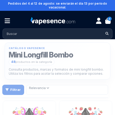
Pedidos del 4 al 12 de agosto: se enviarán el día 13 por periodo
vacacional.
0
Inicio
Alquimia para vapeo
Mini Longfill
Mini Longfills Por Marca
Mini Longfill Bombo
CATÁLOGO VAPESENCE
Mini Longfill Bombo
48
productos en la categoría
Consulta productos, marcas y formatos de mini longfill bombo.
Utiliza los filtros para acotar la selección y comparar opciones.
Relevancia
Filtrar