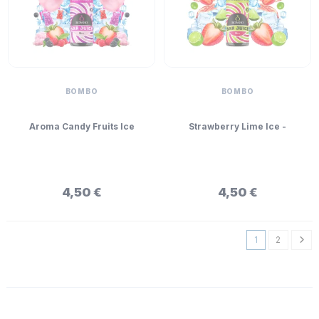
BOMBO
BOMBO
Aroma Candy Fruits Ice
Strawberry Lime Ice -
5ml/15 (Longfill) - Bombo Bar
Bombo Bar Juice Mini
Juice
Longfill 5ml
4,50 €
4,50 €
1
2