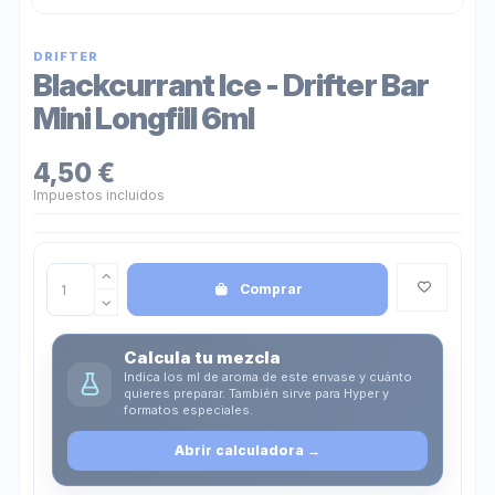
DRIFTER
Blackcurrant Ice - Drifter Bar
Mini Longfill 6ml
4,50 €
Impuestos incluidos
Comprar
Calcula tu mezcla
Indica los ml de aroma de este envase y cuánto
quieres preparar. También sirve para Hyper y
formatos especiales.
Abrir calculadora
→