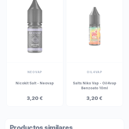
NEOVAP
OIL4VAP
Nicokit Salt - Neovap
Salts Niko Vap - Oil4vap
Benzoato 10ml
3,20 €
3,20 €
Productos similares