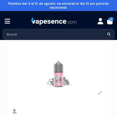
Pedidos del 4 al 12 de agosto: se enviarán el día 13 por periodo
vacacional.
0
Inicio
Alquimia para vapeo
Mini Longfill